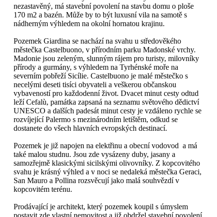
nezastavěný, má stavební povolení na stavbu domu o ploše
170 m2 a bazén. Může by to být luxusní vila na samotě s
nádherným výhledem na okolní hornatou krajinu.
Pozemek Giardina se nachází na svahu u středověkého
městečka Castelbuono, v přírodním parku Madonské vrchy.
Madonie jsou zeleným, slunným rájem pro turisty, milovníky
přírody a gurmány, s výhledem na Tyrhénské moře na
severním pobřeží Sicílie. Castelbuono je malé městečko s
necelými deseti tisíci obyvateli a veškerou občanskou
vybaveností pro každodenní život. Dvacet minut cesty odtud
leží Cefalù, památka zapsaná na seznamu světového dědictví
UNESCO a dalších padesát minut cesty je vzdáleno rychle se
rozvíjející Palermo s mezinárodním letištěm, odkud se
dostanete do všech hlavních evropských destinací.
Pozemek je již napojen na elektřinu a obecní vodovod a má
také malou studnu. Jsou zde vysázeny duby, jasany a
samozřejmě klasickými sicilskými olivovníky. Z kopcovitého
svahu je krásný výhled a v noci se nedaleká městečka Geraci,
San Mauro a Pollina rozsvěcují jako malá souhvězdí v
kopcovitém terénu.
Prodávající je architekt, který pozemek koupil s úmyslem
postavit zde vlastní nemovitost a již obdržel stavební povolení