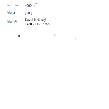
2
Rozloha
4000 m
Mapa
goo.gl
David Kožuský
Makléř
+420 723 767 929
0
0
4000