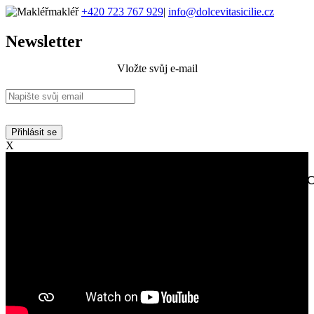
makléř
+420 723 767 929
|
info@dolcevitasicilie.cz
Newsletter
Vložte svůj e-mail
Přihlásit se
X